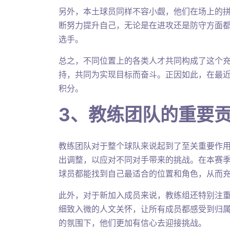
另外，本土球员同样不容小觑，他们在场上的
断努力提升自己，无论是在进攻还是防守方面
选手。
总之，不同位置上的各类人才共同构成了这个
持，共同为实现目标而奋斗。正因如此，在最
积分。
3、教练团队的重要
教练团队对于整个球队来说起到了至关重要作
出调整，以应对不同对手带来的挑战。在本赛
球员都能找到自己最适合的位置和角色，从而
此外，对于新加入成员来说，教练组还特别注
细致入微的人文关怀，让所有成员都感受到归
的氛围下，他们更加有信心去迎接挑战。