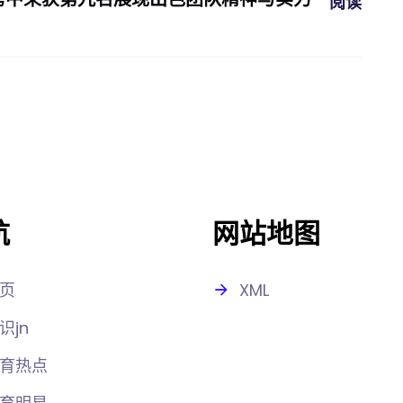
阅读
航
网站地图
页
XML
识jn
育热点