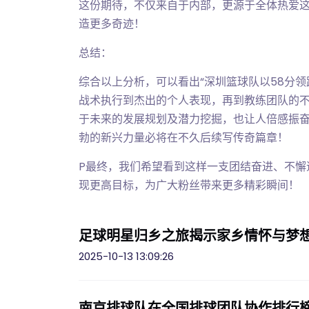
这份期待，不仅来自于内部，更源于全体热爱
造更多奇迹！
总结：
综合以上分析，可以看出“深圳篮球队以58分
战术执行到杰出的个人表现，再到教练团队的
于未来的发展规划及潜力挖掘，也让人倍感振
勃的新兴力量必将在不久后续写传奇篇章！
P最终，我们希望看到这样一支团结奋进、不懈
现更高目标，为广大粉丝带来更多精彩瞬间！
足球明星归乡之旅揭示家乡情怀与梦
2025-10-13 13:09:26
南京排球队在全国排球团队协作排行