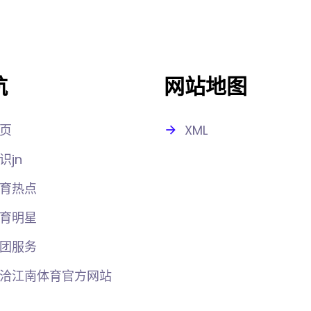
航
网站地图
页
XML
识jn
育热点
育明星
团服务
洽江南体育官方网站