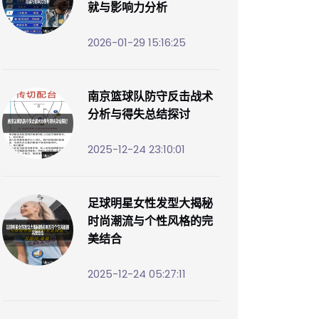
就与影响力分析
2026-01-29 15:16:25
南京篮球队防守反击战术
分析与得失总结探讨
2025-12-24 23:10:01
足球明星女性发型大揭秘
时尚潮流与个性风格的完
美结合
2025-12-24 05:27:11