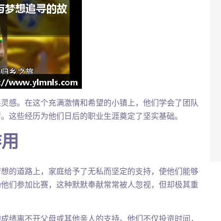
限灵感。在这个充满激情和希望的小镇上，他们学会了团队
苦。这些经历为他们日后的职业生涯奠定了坚实基础。
作用
梦想的道路上，家庭给予了无私而坚定的支持，使他们能够
励他们参加比赛，这种默默奉献常常被人忽视，但却极其重
的成绩离不开父母或其他亲人的支持。他们不仅投资时间，