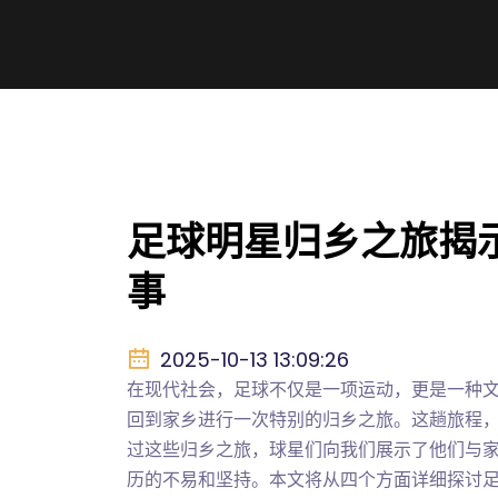
足球明星归乡之旅揭
事
2025-10-13 13:09:26
在现代社会，足球不仅是一项运动，更是一种
回到家乡进行一次特别的归乡之旅。这趟旅程
过这些归乡之旅，球星们向我们展示了他们与
历的不易和坚持。本文将从四个方面详细探讨