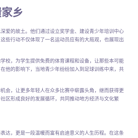
馈家乡
己深爱的故土。他们通过设立奖学金、建设青少年培训中心
。这些行动不仅体现了一名运动员应有的大局观，也展现出
地学校，为学生提供免费的体育课程和设备，让那些本可能
。在他的影响下，当地青少年纷纷加入到足球训练中来，共
的机会，让更多年轻人在众多比赛中崭露头角，继而获得更
个社区形成良好的发展循环，共同推动地方经济与文化繁
感表达，更是一段温暖而富有启迪意义的人生历程。在这条