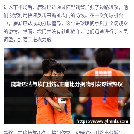
进入下半场后，鹿斯巴达通过阵型调整加强了边路进攻，他
们频繁利用快速反击来撕扯埃门的防线。在一次角球机会
中，鹿斯巴达成功打破僵局，这个进球瞬间点燃了全场观众
的激情。然而，埃门并没有就此放弃，他们迅速进行了人员
调整，加强了进攻力度。
最终，在终场前不久，埃门依靠一记精彩远射将比分扳平。