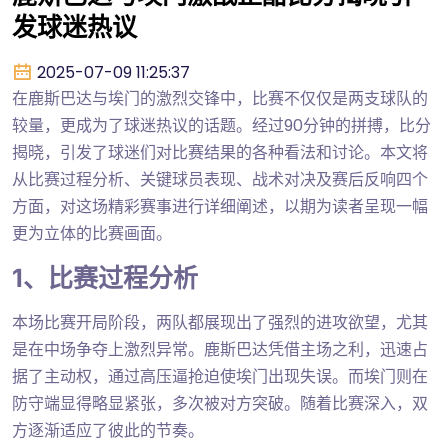
发球迷热议
2025-07-09 11:25:37
在鹿斯巴达与埃门的激烈交锋中，比赛不仅仅是两支球队的
较量，更成为了球迷热议的话题。经过90分钟的拼搏，比分
揭晓，引发了球迷们对比赛结果的各种看法和讨论。本文将
从比赛过程分析、关键球员表现、战术对决及赛后反响四个
方面，对这场精彩赛事进行详细阐述，以期为读者呈现一幅
更为立体的比赛画面。
1、比赛过程分析
本场比赛开局阶段，两队都展现出了强烈的进攻欲望，尤其
是在中场争夺上激烈异常。鹿斯巴达凭借主场之利，迅速占
据了主动权，通过高压逼抢迫使埃门出现失误。而埃门则在
防守端显得略显紧张，多次被对方突破。随着比赛深入，双
方逐渐适应了彼此的节奏。