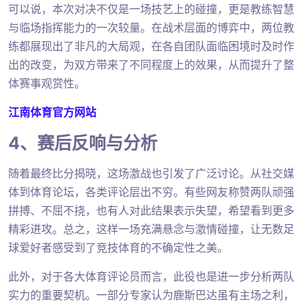
可以说，本次对决不仅是一场技艺上的碰撞，更是教练智慧
与临场指挥能力的一次较量。在战术层面的博弈中，两位教
练都展现出了非凡的大局观，在各自团队面临困境时及时作
出的改变，为双方带来了不同程度上的效果，从而提升了整
体赛事观赏性。
江南体育官方网站
4、赛后反响与分析
随着最终比分揭晓，这场激战也引发了广泛讨论。从社交媒
体到体育论坛，各类评论层出不穷。有些网友称赞两队顽强
拼搏、不屈不挠，也有人对此结果表示失望，希望看到更多
精彩进攻。总之，这样一场充满悬念与激情碰撞，让无数足
球爱好者感受到了竞技体育的不确定性之美。
此外，对于各大体育评论员而言，此役也是进一步分析两队
实力的重要契机。一部分专家认为鹿斯巴达虽有主场之利，