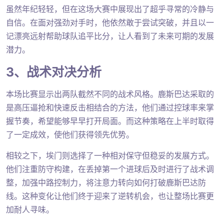
虽然年纪轻轻，但在这场大赛中展现出了超乎寻常的冷静与
自信。在面对强劲对手时，他依然敢于尝试突破，并且以一
记漂亮远射帮助球队追平比分，让人看到了未来可期的发展
潜力。
3、战术对决分析
本场比赛显示出两队截然不同的战术风格。鹿斯巴达采取的
是高压逼抢和快速反击相结合的方法，他们通过控球率来掌
握节奏，希望能够早早打开局面。而这种策略在上半时取得
了一定成效，使他们获得领先优势。
相较之下，埃门则选择了一种相对保守但稳妥的发展方式。
他们注重防守构建，在丢掉第一个进球后及时进行了战术调
整，加强中路控制力，将注意力转向如何打破鹿斯巴达防
线。这种变化让他们终于迎来了逆转机会，也让整场比赛更
加耐人寻味。