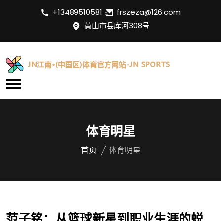
+13489510581
frszeza@126.com
黄山市县库河308号
体育明星
首页
体育明星
范子铭：从篮球新星到职业生涯的蜕