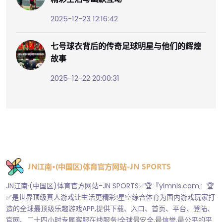
2025-12-23 12:16:42
七号球衣背后的传奇足球明星与他们的辉煌
故事
2025-12-22 20:00:31
JN江南·(中国区)体育官方网站-JN SPORTS✅🏆『ylmnls.com』🏆
✅是世界顶级真人游戏让生活更精彩!星空综合体育为国内游戏玩家打
造的全球最顶级乐趣游戏APP,提供下载、入口、首页、平台、登陆、
官网、二十四小时专属客服在线服务!全球最安全,最信誉,最公平的平