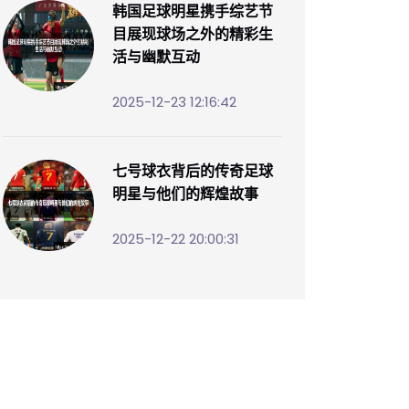
韩国足球明星携手综艺节
目展现球场之外的精彩生
活与幽默互动
2025-12-23 12:16:42
七号球衣背后的传奇足球
明星与他们的辉煌故事
2025-12-22 20:00:31