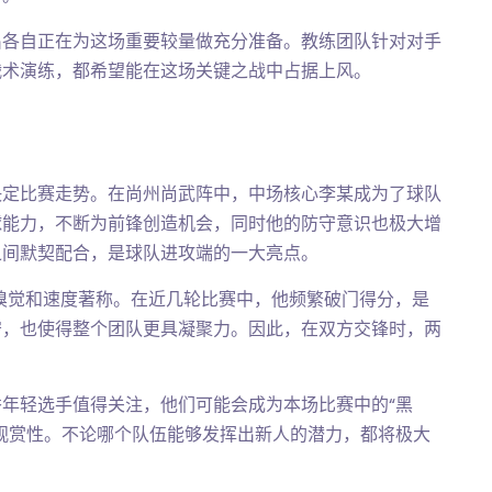
出各自正在为这场重要较量做充分准备。教练团队针对对手
战术演练，都希望能在这场关键之战中占据上风。
决定比赛走势。在尚州尚武阵中，中场核心李某成为了球队
球能力，不断为前锋创造机会，同时他的防守意识也极大增
之间默契配合，是球队进攻端的一大亮点。
嗅觉和速度著称。在近几轮比赛中，他频繁破门得分，是
守，也使得整个团队更具凝聚力。因此，在双方交锋时，两
年轻选手值得关注，他们可能会成为本场比赛中的“黑
观赏性。不论哪个队伍能够发挥出新人的潜力，都将极大