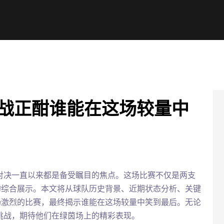
激战正酣谁能在这场较量中
对决一直以来都是备受瞩目的焦点。这场比赛不仅是两支
的综合展示。本文将从球队历史背景、近期状态分析、关键
场激烈的比赛，最终揭示谁能在这场较量中笑到最后。无论
挑战，期待他们在绿茵场上的精彩表现。