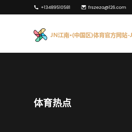
+13489510581
frszeza@126.com
体育热点