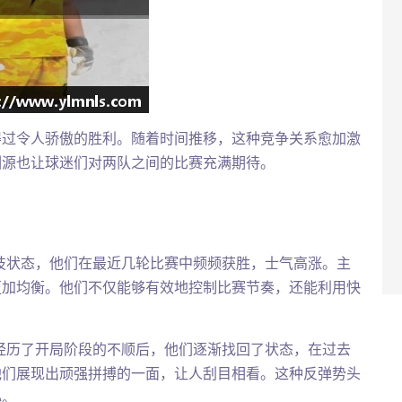
得过令人骄傲的胜利。随着时间推移，这种竞争关系愈加激
渊源也让球迷们对两队之间的比赛充满期待。
竞技状态，他们在最近几轮比赛中频频获胜，士气高涨。主
更加均衡。他们不仅能够有效地控制比赛节奏，还能利用快
经历了开局阶段的不顺后，他们逐渐找回了状态，在过去
他们展现出顽强拼搏的一面，让人刮目相看。这种反弹势头
心。