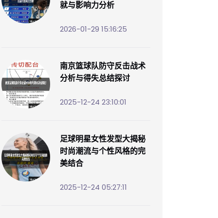
就与影响力分析
2026-01-29 15:16:25
南京篮球队防守反击战术
分析与得失总结探讨
2025-12-24 23:10:01
足球明星女性发型大揭秘
时尚潮流与个性风格的完
美结合
2025-12-24 05:27:11