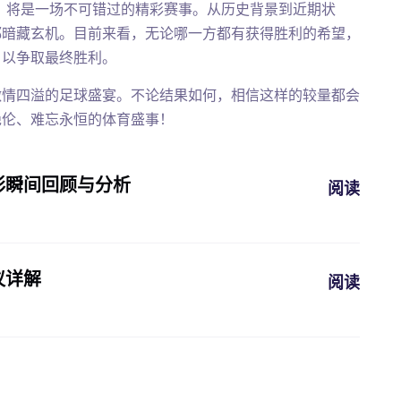
，将是一场不可错过的精彩赛事。从历史背景到近期状
都暗藏玄机。目前来看，无论哪一方都有获得胜利的希望，
，以争取最终胜利。
激情四溢的足球盛宴。不论结果如何，相信这样的较量都会
绝伦、难忘永恒的体育盛事！
彩瞬间回顾与分析
阅读
议详解
阅读