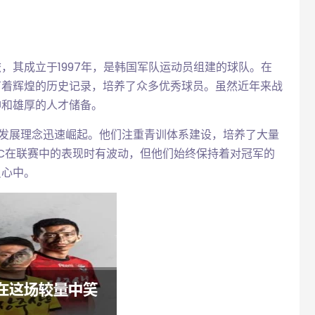
，其成立于1997年，是韩国军队运动员组建的球队。在
有着辉煌的历史记录，培养了众多优秀球员。虽然近年来战
神和雄厚的人才储备。
特的发展理念迅速崛起。他们注重青训体系建设，培养了大量
C在联赛中的表现时有波动，但他们始终保持着对冠军的
员心中。