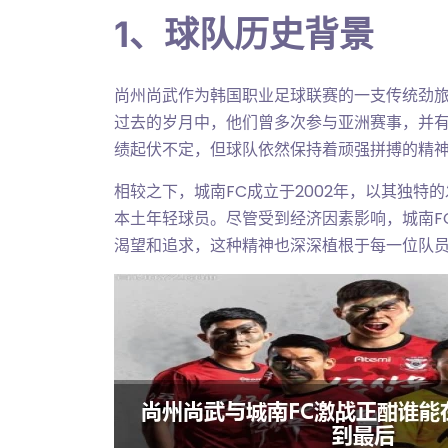
1、球队历史背景
尚州尚武作为韩国职业足球联赛的一支传统劲旅
过去的岁月中，他们曾多次参与亚洲赛事，并
绩起伏不定，但球队依然保持着顽强拼搏的精
相较之下，城南FC成立于2002年，以其独
本土年轻球员。尽管受到经济因素影响，城南F
渴望和追求，这种精神也深深植根于每一位队