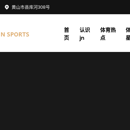
黄山市县库河308号
首
认识
体育热
页
jn
点