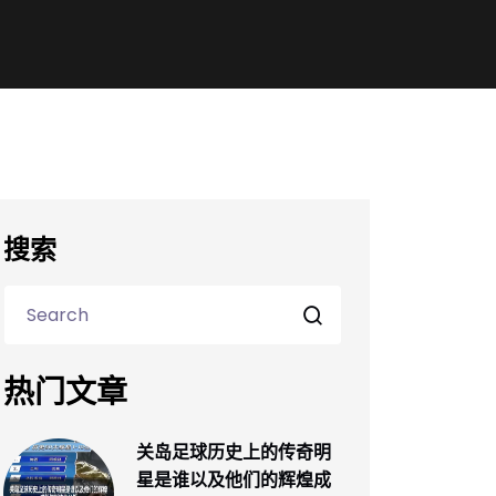
搜索
热门文章
关岛足球历史上的传奇明
星是谁以及他们的辉煌成