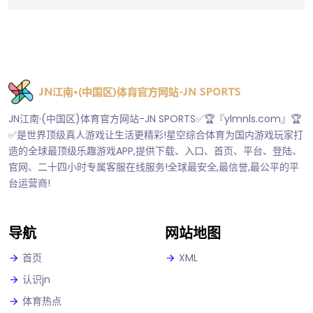
JN江南·(中国区)体育官方网站-JN SPORTS✅🏆『ylmnls.com』🏆
✅是世界顶级真人游戏让生活更精彩!星空综合体育为国内游戏玩家打
造的全球最顶级乐趣游戏APP,提供下载、入口、首页、平台、登陆、
官网、二十四小时专属客服在线服务!全球最安全,最信誉,最公平的平
台运营商!
导航
网站地图
首页
XML
认识jn
体育热点