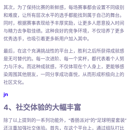
其次，为了保持比赛的新鲜感，每场赛事都会设置不同级别
和难度，让所有层次水平的选手都能找到属于自己的舞台。
同时，根据赛事表现给予丰厚奖励，让更多人愿意投入时间
与精力去争取佳绩。这种良好的竞争环境，不仅培养了更多
优秀选手，也吸引着更多新用户加入其中。
最后，在这个充满挑战性的平台上，胜利之后所获得成就感
是无可替代的。每一次进阶、每一个奖杯，都代表着个人努
力与汗水。而这种成就感，不仅体现在个人身上，更能够感
染周围其他朋友，一同分享成功喜悦，从而形成积极向上的
社区文化。
jn
4、社交体验的大幅丰富
除了以上提到的一系列功能外，“香肠派对”的“足球明星套装”
还注重加强社交体验。首先，在这个平台上，通过组队打比