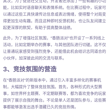
其次，为了促进社交互动，开发者还添加了一些有趣的小功
能，比如实时语音聊天和表情系统。在比赛过程中，玩家可
以通过这些工具快速传达信息或表达情绪，使得整个对局变
得更加生动有趣。而且这种即时反馈机制，也让队友间建立
起更深厚的默契，有助于提高整体战绩。
此外，为了增强社区氛围，“香肠派对”也开设了一系列线上
活动，比如定期举办的赛事，与其他团队进行切磋。这不仅
让普通玩家感受到强烈竞争，还能借此机会结识志同道合的
小伙伴，加深彼此间的交流与联系。
3、竞技氛围的营造
在“香肠派对”的新版本中，通过引入丰富多样化的赛事机
制，大幅提升了整体竞技氛围。首先，各种形式的大型赛
事，如世界杯主题赛、不定期联赛等，都为喜欢竞争的玩家
提供了展示自我的舞台。不论是单人还是团队参与，这些赛
事都能够激发出选手潜藏已久的竞技热情。