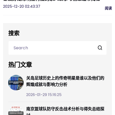
2025-12-20 02:43:37
阅读
搜索
热门文章
关岛足球历史上的传奇明星是谁以及他们的
辉煌成就与影响力分析
2026-01-29 15:16:25
南京篮球队防守反击战术分析与得失总结探