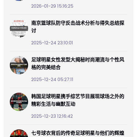
2026-01-29 15:16:25
南京篮球队防守反击战术分析与得失总结探
讨
2025-12-24 23:10:01
足球明星女性发型大揭秘时尚潮流与个性风
格的完美结合
2025-12-24 05:27:11
韩国足球明星携手综艺节目展现球场之外的
精彩生活与幽默互动
2025-12-23 12:16:42
七号球衣背后的传奇足球明星与他们的辉煌