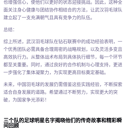
也增强信心，使他们以更好的状态迎接挑战。因此，这种全
面关注身心健康与团结协作相结合的方法，让武汉羽毛球队
建立起了一支充满朝气且具有竞争力的队伍。
总结：
综上所述，武汉羽毛球队在钻石联赛中的成功经验表明，一
个优秀团队必需具备合理周密的战略规划，以及灵活多变且
高效执行力。从整体战术布局到具体执行细节，每一个环节
都至关重要。同时，通过良好的合作机制与心理支持，更进
一步强化了集体凝聚力，为实现更高目标奠定基础。
未来，中国羽毛球的发展仍需借鉴这些实践经验，不断探索
适合自身发展的道路。希望通过不断努力，实现更大的突
破，为国家争光添彩！
三个队的足球明星名字揭晓他们的传奇故事和精彩瞬
间回顾