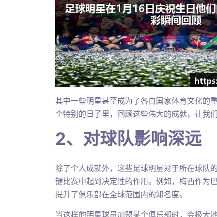
其中一些明星甚至成为了各自国家体育文化的重
个特别的日子里，回顾这些伟大的成就，让我
2、对球队影响深远
除了个人成就外，这些足球明星对于所在球队
键比赛中起到决定性的作用。例如，梅西作为
提升了俱乐部在全球范围内的知名度。
当这样的明星球员加盟某个俱乐部时，会极大