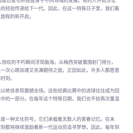
的超级巨星也积极投身于不同领域的发展。有的人开始涉足
己的经验传递给下一代。因此，在这一特殊日子里，我们看
生旅程的新开启。
令人惊叹的不朽瞬间浮现脑海。从梅西突破重围射门得分，
是一次心跳加速又充满期待之旅。正因如此，许多人都愿意
煌时刻。
能以绝佳表现震撼全场。这些经典比赛中的进球往往成为回
其中的一部分。在每年这个特殊日期，我们也不妨再次重温
。
也是一种文化符号，它们承载着无数人的青春记忆。在未
时刻都将继续激励着新一代运动员追寻梦想，因此，每年到