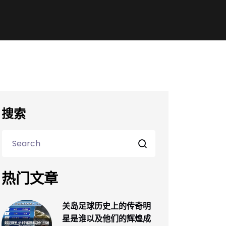
搜索
热门文章
关岛足球历史上的传奇明
星是谁以及他们的辉煌成