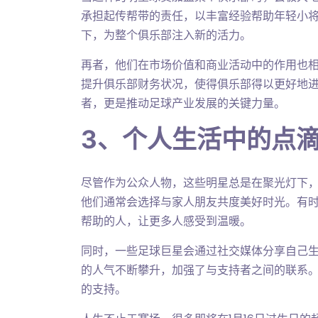
承担起传帮带的责任，以丰富经验帮助年轻小
下，为整个俱乐部注入新的活力。
再者，他们在市场价值和商业活动中的作用也
提升俱乐部财务状况，使得俱乐部得以更好地
者，更是推动足球产业发展的关键力量。
3、个人生活中的点
尽管作为公众人物，这些明星总是在聚光灯下
他们通常会选择与家人朋友共度美好时光。有
帮助的人，让更多人感受到温暖。
同时，一些足球巨星会通过社交媒体分享自己
的人气不断攀升，加强了与支持者之间的联系
的支持。