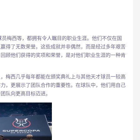
奇球员梅西等，都拥有令人瞩目的职业生涯。他们不仅在国
队赢得了无数荣誉。这些成就并非偶然，而是经过多年艰苦
，回顾他们获得的奖项和荣誉，是对他们职业生涯的一种肯
员，梅西几乎每年都能在颁奖典礼上与其他天才球员一较高
实力，更展示了团队合作的重要性。在球队中，他们用自己
个团队向更高目标迈进。