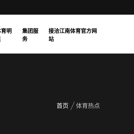
体育明
集团服
接洽江南体育官方网
星
务
站
首页
体育热点