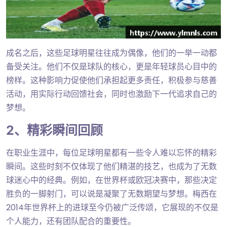
成名之后，这些足球明星往往成为偶像，他们的一举一动都
备受关注。他们不仅是球队的核心，更是年轻球员心目中的
榜样。这种影响力促使他们承担起更多责任，积极参与慈善
活动，用实际行动回馈社会，同时也激励下一代追求自己的
梦想。
2、精彩瞬间回顾
在职业生涯中，每位足球明星都有一些令人难以忘怀的精彩
瞬间。这些时刻不仅体现了他们精湛的技艺，也成为了无数
球迷心中的经典。例如，在世界杯或欧冠决赛中，那些决定
胜负的一脚射门，可以说是凝聚了无数期望与梦想。梅西在
2014年世界杯上的进球至今仍被广泛传颂，它展现的不仅是
个人能力，还有团队配合的重要性。