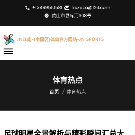
+13489510581
frszeza@126.com
黄山市县库河308号
体育热点
首页
体育热点
足球明星全景解析与精彩瞬间汇总大