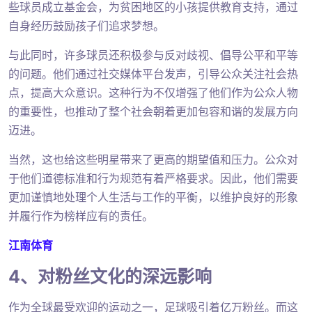
些球员成立基金会，为贫困地区的小孩提供教育支持，通过
自身经历鼓励孩子们追求梦想。
与此同时，许多球员还积极参与反对歧视、倡导公平和平等
的问题。他们通过社交媒体平台发声，引导公众关注社会热
点，提高大众意识。这种行为不仅增强了他们作为公众人物
的重要性，也推动了整个社会朝着更加包容和谐的发展方向
迈进。
当然，这也给这些明星带来了更高的期望值和压力。公众对
于他们道德标准和行为规范有着严格要求。因此，他们需要
更加谨慎地处理个人生活与工作的平衡，以维护良好的形象
并履行作为榜样应有的责任。
江南体育
4、对粉丝文化的深远影响
作为全球最受欢迎的运动之一，足球吸引着亿万粉丝。而这