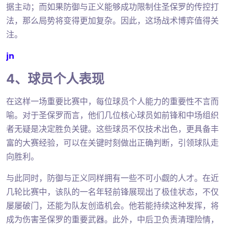
据主动；而如果防御与正义能够成功限制住圣保罗的传控打
法，那么局势将变得更加复杂。因此，这场战术博弈值得关
注。
jn
4、球员个人表现
在这样一场重要比赛中，每位球员个人能力的重要性不言而
喻。对于圣保罗而言，他们几位核心球员如前锋和中场组织
者无疑是决定胜负关键。这些球员不仅技术出色，更具备丰
富的大赛经验，可以在关键时刻做出正确判断，引领球队走
向胜利。
与此同时，防御与正义同样拥有一些不可小觑的人才。在近
几轮比赛中，该队的一名年轻前锋展现出了极佳状态，不仅
屡屡破门，还能为队友创造机会。他若能持续这种发挥，将
成为伤害圣保罗的重要武器。此外，中后卫负责清理险情，