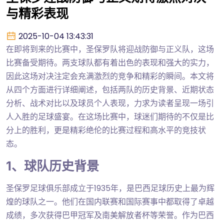
与精彩表现
2025-10-04 13:43:31
在即将到来的比赛中，圣保罗队将迎战防御与正义队，这场
比赛备受期待。两支球队都有着出色的表现和强大的实力，
因此这场对决注定会充满激烈的竞争和精彩的瞬间。本文将
从四个方面进行详细阐述，包括两队的历史背景、近期状态
分析、战术对比以及球员个人表现，力求为读者呈现一场引
人入胜的足球盛宴。在这场比赛中，球迷们期待的不仅是比
分上的胜利，更是精彩绝伦的比赛过程和高水平的竞技状
态。
1、球队历史背景
圣保罗足球俱乐部成立于1935年，是巴西足球历史上最为辉
煌的球队之一。他们在国内联赛和国际赛事中都取得了卓越
成绩，多次获得巴甲冠军及南美解放者杯等荣誉。作为巴西