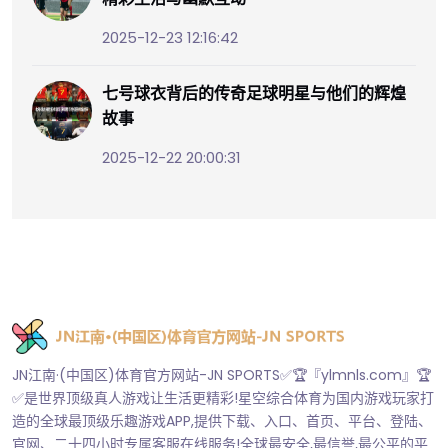
2025-12-23 12:16:42
七号球衣背后的传奇足球明星与他们的辉煌
故事
2025-12-22 20:00:31
JN江南·(中国区)体育官方网站-JN SPORTS✅🏆『ylmnls.com』🏆
✅是世界顶级真人游戏让生活更精彩!星空综合体育为国内游戏玩家打
造的全球最顶级乐趣游戏APP,提供下载、入口、首页、平台、登陆、
官网、二十四小时专属客服在线服务!全球最安全,最信誉,最公平的平