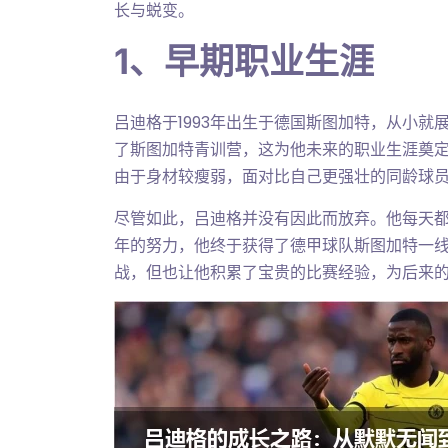
长与蜕变。
1、早期职业生涯
吕迪格于1993年出生于德国斯图加特，从小
了斯图加特青训营，这为他未来的职业生涯奠
由于身材较瘦弱，面对比自己更强壮的同龄球
尽管如此，吕迪格并没有因此而放弃。他每天
年的努力，他终于获得了德甲球队斯图加特一
战，但也让他积累了宝贵的比赛经验，为后来