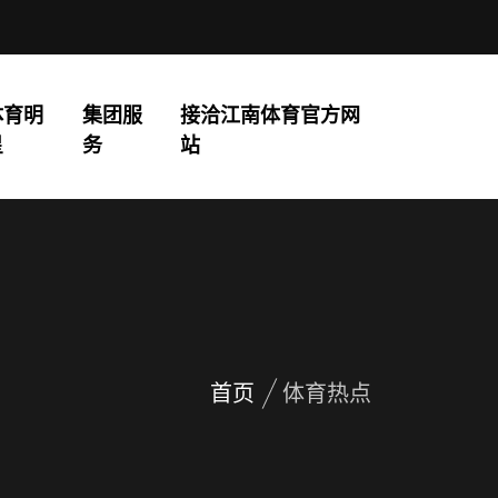
体育明
集团服
接洽江南体育官方网
星
务
站
首页
体育热点