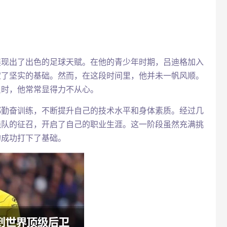
就展现出了出色的足球天赋。在他的青少年时期，吕迪格加入
定了坚实的基础。然而，在这段时间里，他并未一帆风顺。
员时，他常常显得力不从心。
都勤奋训练，不断提升自己的技术水平和身体素质。经过几
线队的征召，开启了自己的职业生涯。这一阶段虽然充满挑
的成功打下了基础。