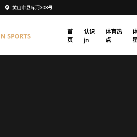
黄山市县库河308号
首
认识
体育热
页
jn
点