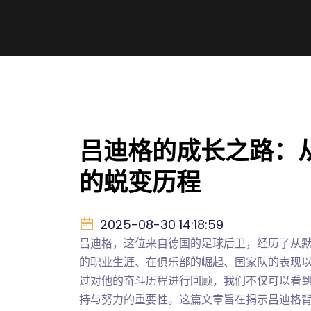
吕迪格的成长之路：
的蜕变历程
2025-08-30 14:18:59
吕迪格，这位来自德国的足球后卫，经历了从
的职业生涯、在俱乐部的崛起、国家队的表现
过对他的奋斗历程进行回顾，我们不仅可以看
持与努力的重要性。这篇文章旨在揭示吕迪格