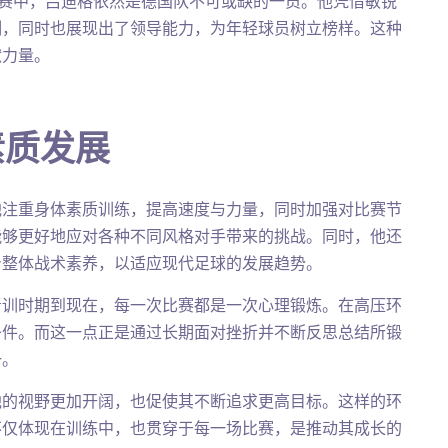
预选赛中，吕迪格依然是德国队不可或缺的一员。他凭借敏锐
制，同时也展现出了领导能力，为年轻球员树立榜样。这种
献力量。
素质发展
他注重身体素质训练，提高速度与力量，同时加强对比赛节
能够更好地应对各种不同风格对手带来的挑战。同时，他还
身整体战术素养，以适应现代足球的发展趋势。
青训时期到现在，每一次比赛都是一次心理锻炼。在高压环
条件。而这一点正是通过长期面对挫折并不断反思总结所锻
一。
他的视野更加开阔，也促使其不断追求更高目标。这样的环
不仅体现在训练中，也贯穿于每一场比赛，是推动其成长的