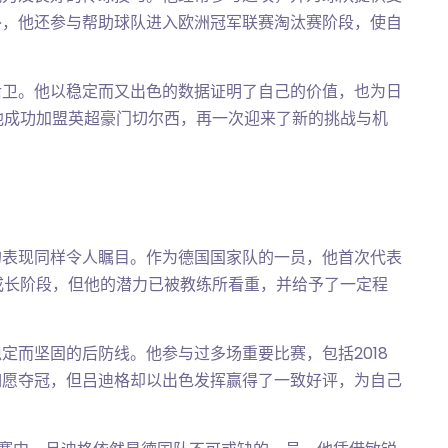
外，他还参与帮助球队进入欧洲冠军联赛淘汰赛阶段，使自
后卫。他以稳定而又出色的数据证明了自己的价值，也为日
，他成功加盟英超豪门切尔西，再一次迎来了新的挑战与机
的表现同样令人瞩目。作为德国国家队的一员，他首次代表
于成长阶段，但他的潜力已被教练所看重，并给予了一定程
定而坚固的后防线。他参与过多场重要比赛，包括2018
如愿夺冠，但吕迪格却以出色发挥赢得了一致好评，为自己