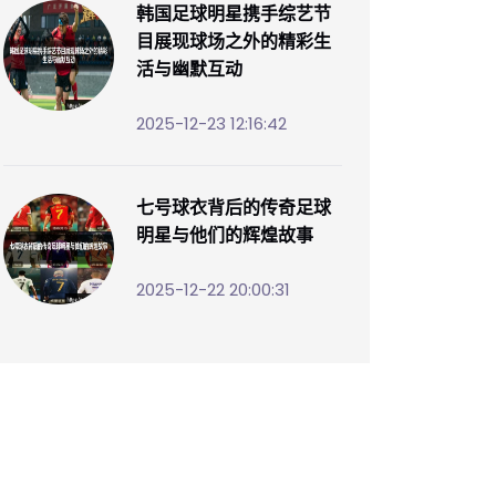
韩国足球明星携手综艺节
目展现球场之外的精彩生
活与幽默互动
2025-12-23 12:16:42
七号球衣背后的传奇足球
明星与他们的辉煌故事
2025-12-22 20:00:31