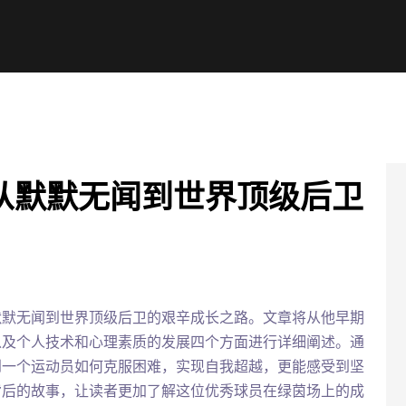
从默默无闻到世界顶级后卫
默默无闻到世界顶级后卫的艰辛成长之路。文章将从他早期
以及个人技术和心理素质的发展四个方面进行详细阐述。通
到一个运动员如何克服困难，实现自我超越，更能感受到坚
背后的故事，让读者更加了解这位优秀球员在绿茵场上的成