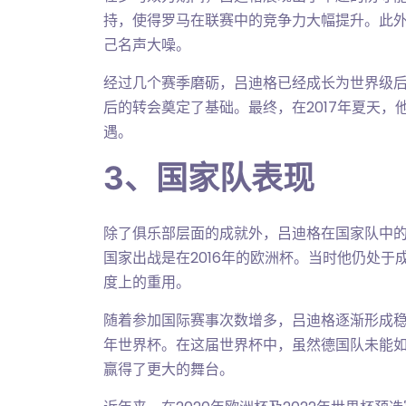
持，使得罗马在联赛中的竞争力大幅提升。此
己名声大噪。
经过几个赛季磨砺，吕迪格已经成长为世界级
后的转会奠定了基础。最终，在2017年夏天
遇。
3、国家队表现
除了俱乐部层面的成就外，吕迪格在国家队中
国家出战是在2016年的欧洲杯。当时他仍处
度上的重用。
随着参加国际赛事次数增多，吕迪格逐渐形成稳
年世界杯。在这届世界杯中，虽然德国队未能
赢得了更大的舞台。