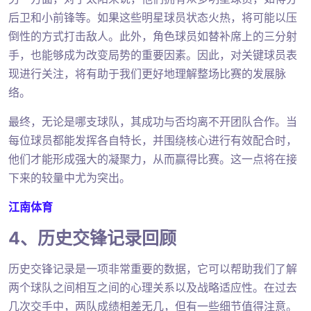
后卫和小前锋等。如果这些明星球员状态火热，将可能以压
倒性的方式打击敌人。此外，角色球员如替补席上的三分射
手，也能够成为改变局势的重要因素。因此，对关键球员表
现进行关注，将有助于我们更好地理解整场比赛的发展脉
络。
最终，无论是哪支球队，其成功与否均离不开团队合作。当
每位球员都能发挥各自特长，并围绕核心进行有效配合时，
他们才能形成强大的凝聚力，从而赢得比赛。这一点将在接
下来的较量中尤为突出。
江南体育
4、历史交锋记录回顾
历史交锋记录是一项非常重要的数据，它可以帮助我们了解
两个球队之间相互之间的心理关系以及战略适应性。在过去
几次交手中，两队成绩相差无几，但有一些细节值得注意。