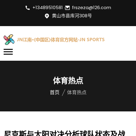
+13489510581
frszeza@126.com
黄山市县库河308号
体育热点
首页
体育热点
尼克斯与太阳对决分析球队状态及战