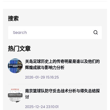
搜索
热门文章
关岛足球历史上的传奇明星是谁以及他们的
辉煌成就与影响力分析
2026-01-29 15:16:25
南京篮球队防守反击战术分析与得失总结探
讨
2025-12-24 23:10:01