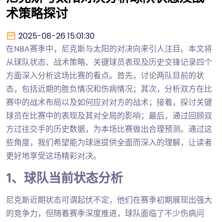
术策略探讨
2025-08-26 15:01:30
在NBA赛季中，尼克斯与太阳的对决向来引人注目。本文将
从球队状态、战术策略、关键球员表现及历史交锋记录四个
方面深入分析这场比赛的看点。首先，讨论两队目前的状
态，包括近期的胜负情况和伤病情况；其次，分析双方在比
赛中的战术布局以及如何应对对方的战术；接着，探讨关键
球员在比赛中的表现及其对全局的影响；最后，通过回顾双
方过往交手的历史数据，为本场比赛做出合理预测。通过这
些角度，我们希望能为球迷提供全面而深入的理解，让读者
更好地享受这场精彩对决。
1、球队当前状态分析
尼克斯近期状态可谓起伏不定，他们在赛季初期展现出强大
的竞争力，但随着赛季深度推进，球队面临了不少伤病问