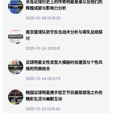
关岛足球历史上的传奇明星是谁以及他们的
辉煌成就与影响力分析
2026-01-29 15:16:25
南京篮球队防守反击战术分析与得失总结探
讨
2025-12-24 23:10:01
足球明星女性发型大揭秘时尚潮流与个性风
格的完美结合
2025-12-24 05:27:11
韩国足球明星携手综艺节目展现球场之外的
精彩生活与幽默互动
2025-12-23 12:16:42