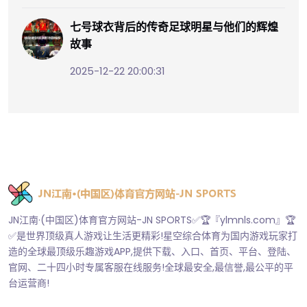
七号球衣背后的传奇足球明星与他们的辉煌
故事
2025-12-22 20:00:31
JN江南·(中国区)体育官方网站-JN SPORTS✅🏆『ylmnls.com』🏆
✅是世界顶级真人游戏让生活更精彩!星空综合体育为国内游戏玩家打
造的全球最顶级乐趣游戏APP,提供下载、入口、首页、平台、登陆、
官网、二十四小时专属客服在线服务!全球最安全,最信誉,最公平的平
台运营商!