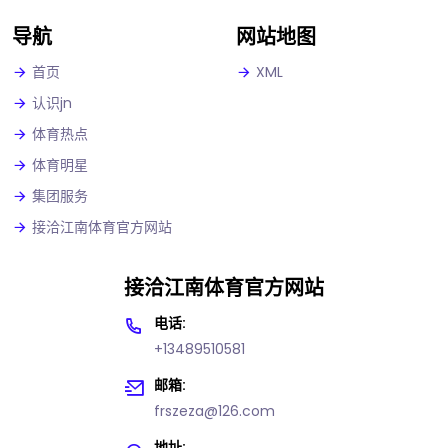
导航
网站地图
首页
XML
认识jn
体育热点
体育明星
集团服务
接洽江南体育官方网站
接洽江南体育官方网站
电话:
+13489510581
邮箱:
frszeza@126.com
地址: