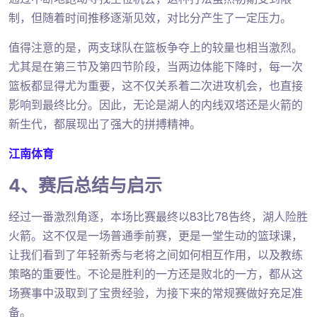
制，但随着时间推移逐渐见效，对比分产生了一定压力。
值得注意的是，两支球队在篮板争夺上的较量也相当激烈。
尤其是在第三节及第四节阶段，当两边体能下降时，每一次
篮板都显得尤为重要，这不仅关系着二次进攻机会，也直接
影响到最终比分。因此，无论是湖人的内线双塔还是火箭的
新生代，都展现出了强大的拼搏精神。
江南体育
4、赛后总结与启示
经过一番激烈角逐，本场比赛最终以83比78告终，湖人险胜
火箭。这不仅是一场普通季前赛，更是一堂生动的篮球课，
让我们看到了年轻新秀与老将之间如何相互作用，以及教练
策略的重要性。不论是胜利的一方还是败北的一方，都从这
场赛事中汲取到了宝贵经验，为接下来的常规赛做好充足准
备。