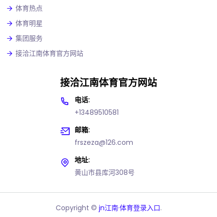
体育热点
体育明星
集团服务
接洽江南体育官方网站
接洽江南体育官方网站
电话:
+13489510581
邮箱:
frszeza@126.com
地址:
黄山市县库河308号
Copyright ©
jn江南·体育登录入口
.