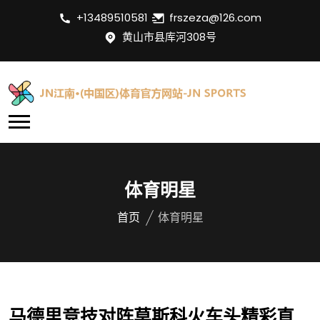
+13489510581
frszeza@126.com
黄山市县库河308号
体育明星
首页
体育明星
马德里竞技对阵莫斯科火车头精彩直