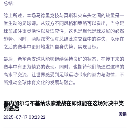
总结：
综上所述，本场马德里竞技与莫斯科火车头之间的较量是一
堂生动的足球课。从双方不同风格和策略可以看出，当今足
球愈加注重灵活性以及适应性，这也是现代足球发展的必然
趋势。同时，两队都需认真总结此次交锋中的得失，以便在
之后的赛事中更好地发挥自身优势，实现目标。
最后，希望两支球队能够继续保持良好的状态，在接下来的
赛事中有更为精彩的表现。同时，也期待他们能通过这样的
高水平交流，让世界感受到足球运动带来的魅力与激情，不
断推动全球体育文化的发展与融合。
塞内加尔与布基纳法索激战在即谁能在这场对决中笑
到最后
阅读
2025-07-17 03:23:22