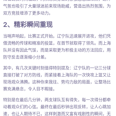
气氛也吸引了大量球迷前来现场助威，营造出热烈氛围，为
双方竞技增添了更多动力。
2、精彩瞬间重现
当哨声响起，比赛正式开始。辽宁队迅速展开进攻，他们凭
借流畅的传球和精准的投篮，在首节就取得了领先。而上海
队并没有因此气馁，而是采取更为积极主动的方法回应，用
防守反击逐渐缩小分差。
其中，有几次关键时刻值得特别提及：辽宁队的一记三分球
直接打破了对方防线，而紧接着上海队的一次快攻上篮又让
现场观众沸腾。这种你来我往、势均力敌的局面，让整场比
赛充满悬念，令人目不暇接。
特别是在最后几分钟，两支球队互有得失，每一次得分都牵
动着观众们的心弦。最终在最后秒钟出现反转，让人心跳加
速，也让人期待不已，这样刺激而又富有戏剧性的瞬间，无