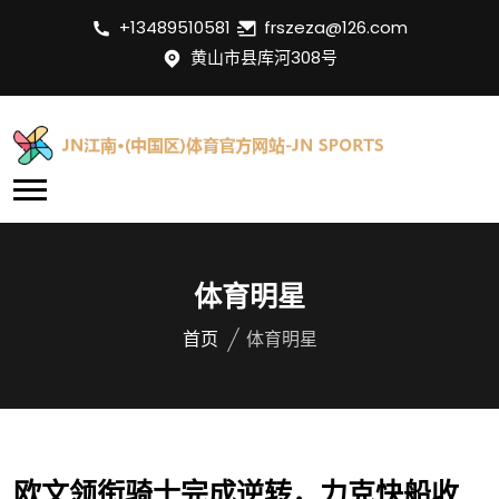
+13489510581
frszeza@126.com
黄山市县库河308号
体育明星
首页
体育明星
欧文领衔骑士完成逆转，力克快船收