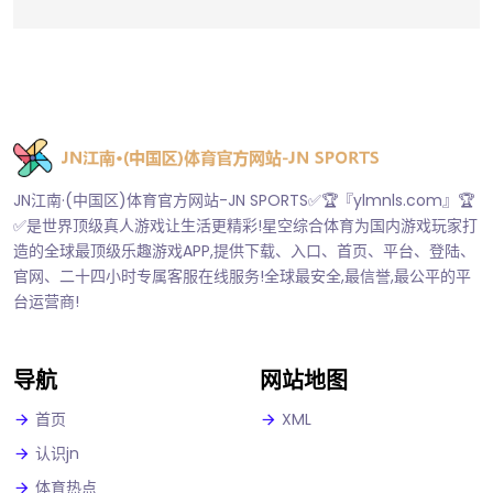
JN江南·(中国区)体育官方网站-JN SPORTS✅🏆『ylmnls.com』🏆
✅是世界顶级真人游戏让生活更精彩!星空综合体育为国内游戏玩家打
造的全球最顶级乐趣游戏APP,提供下载、入口、首页、平台、登陆、
官网、二十四小时专属客服在线服务!全球最安全,最信誉,最公平的平
台运营商!
导航
网站地图
首页
XML
认识jn
体育热点