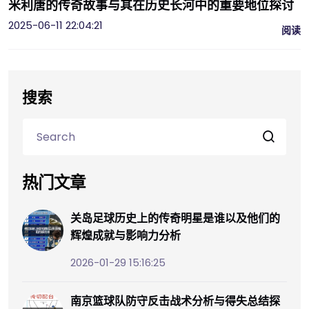
米利唐的传奇故事与其在历史长河中的重要地位探讨
2025-06-11 22:04:21
阅读
搜索
热门文章
关岛足球历史上的传奇明星是谁以及他们的
辉煌成就与影响力分析
2026-01-29 15:16:25
南京篮球队防守反击战术分析与得失总结探