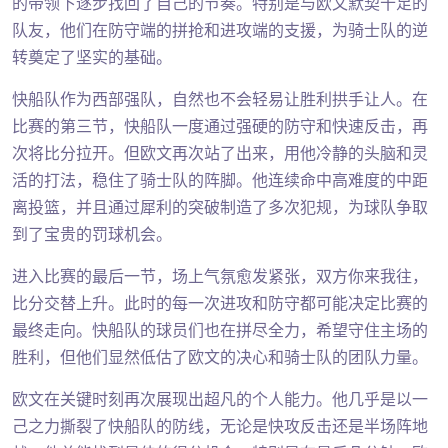
的带领下逐步找回了自己的节奏。特别是与欧文默契十足的
队友，他们在防守端的拼抢和进攻端的支援，为骑士队的逆
转奠定了坚实的基础。
快船队作为西部强队，自然也不会轻易让胜利拱手让人。在
比赛的第三节，快船队一度通过强硬的防守和快速反击，再
次将比分拉开。但欧文再次站了出来，用他冷静的头脑和灵
活的打法，稳住了骑士队的阵脚。他连续命中高难度的中距
离投篮，并且通过犀利的突破制造了多次犯规，为球队争取
到了宝贵的罚球机会。
进入比赛的最后一节，场上气氛愈发紧张，双方你来我往，
比分交替上升。此时的每一次进攻和防守都可能决定比赛的
最终走向。快船队的球员们也在拼尽全力，希望守住主场的
胜利，但他们显然低估了欧文的决心和骑士队的团队力量。
欧文在关键时刻再次展现出超凡的个人能力。他几乎是以一
己之力撕裂了快船队的防线，无论是快攻反击还是半场阵地