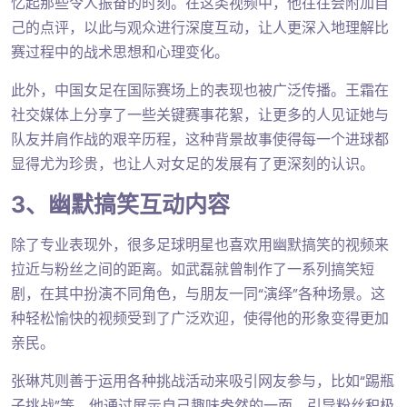
忆起那些令人振奋的时刻。在这类视频中，他往往会附加自
己的点评，以此与观众进行深度互动，让人更深入地理解比
赛过程中的战术思想和心理变化。
此外，中国女足在国际赛场上的表现也被广泛传播。王霜在
社交媒体上分享了一些关键赛事花絮，让更多的人见证她与
队友并肩作战的艰辛历程，这种背景故事使得每一个进球都
显得尤为珍贵，也让人对女足的发展有了更深刻的认识。
3、幽默搞笑互动内容
除了专业表现外，很多足球明星也喜欢用幽默搞笑的视频来
拉近与粉丝之间的距离。如武磊就曾制作了一系列搞笑短
剧，在其中扮演不同角色，与朋友一同“演绎”各种场景。这
种轻松愉快的视频受到了广泛欢迎，使得他的形象变得更加
亲民。
张琳芃则善于运用各种挑战活动来吸引网友参与，比如“踢瓶
子挑战”等。他通过展示自己趣味盎然的一面，引导粉丝积极