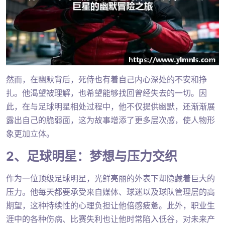
然而，在幽默背后，死侍也有着自己内心深处的不安和挣
扎。他渴望被理解，也希望能够找回曾经失去的一切。因
此，在与足球明星相处过程中，他不仅提供幽默，还渐渐展
露出自己的脆弱面，这为故事增添了更多层次感，使人物形
象更加立体。
2、足球明星：梦想与压力交织
作为一位顶级足球明星，光鲜亮丽的外表下却隐藏着巨大的
压力。他每天都要承受来自媒体、球迷以及球队管理层的高
期望，这种持续性的心理负担让他倍感疲惫。此外，职业生
涯中的各种伤病、比赛失利也让他时常陷入低谷，对未来产