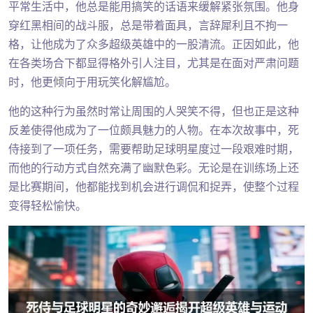
平常生活中，他总是能用搞笑的话语来缓解紧张氛围。他身
穿红黑相间的战斗服，总是带着面具，言辞犀利且不拘一
格，让他成为了众多超级英雄中的一股清流。正因如此，他
在各类场合下都显得格外引人注目，尤其是在面对严肃问题
时，他更倾向于用玩笑化解尴尬。
他的这种行为虽然时常让周围的人哭笑不得，但也正是这种
反差使得他成为了一位颇具魅力的人物。在本次故事中，死
侍接到了一项任务，需要帮助足球明星度过一段艰难时期，
而他的行动方式自然充满了幽默色彩。无论是在训练场上还
是比赛期间，他都能找到机会进行调侃和捉弄，使整个过程
变得轻松愉快。