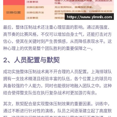
最后，整体压制战术还注重心理层面的影响。通过高强度、
高节奏的比赛风格，不仅可以增加自身士气，还能打击对方
信心，使其在关键时刻产生畏惧感，从而降低表现水平。这
种心理上的优势是整个团队胜利的重要保障之一。
2、人员配置与默契
成功实施整体压制战术离不开合理的人员配置。上海排球队
拥有一支技术精湛且经验丰富的队伍，各个位置上的球员均
具备较强的个人能力，同时也能很好地融入团队之中。这种
结合使得整支队伍在执行复杂战术时更加游刃有余。
其次，默契配合是实现整体压制效果的重要因素。训练中，
通过不断进行针对性的演练，队员之间逐渐建立起了高度默