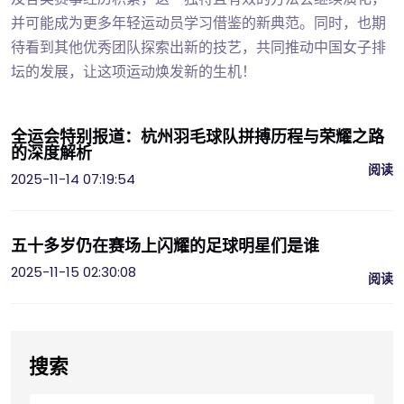
并可能成为更多年轻运动员学习借鉴的新典范。同时，也期
待看到其他优秀团队探索出新的技艺，共同推动中国女子排
坛的发展，让这项运动焕发新的生机！
全运会特别报道：杭州羽毛球队拼搏历程与荣耀之路
的深度解析
阅读
2025-11-14 07:19:54
五十多岁仍在赛场上闪耀的足球明星们是谁
2025-11-15 02:30:08
阅读
搜索