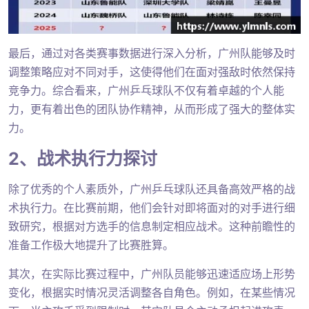
最后，通过对各类赛事数据进行深入分析，广州队能够及时
调整策略应对不同对手，这使得他们在面对强敌时依然保持
竞争力。综合看来，广州乒乓球队不仅有着卓越的个人能
力，更有着出色的团队协作精神，从而形成了强大的整体实
力。
2、战术执行力探讨
除了优秀的个人素质外，广州乒乓球队还具备高效严格的战
术执行力。在比赛前期，他们会针对即将面对的对手进行细
致研究，根据对方选手的信息制定相应战术。这种前瞻性的
准备工作极大地提升了比赛胜算。
其次，在实际比赛过程中，广州队员能够迅速适应场上形势
变化，根据实时情况灵活调整各自角色。例如，在某些情况